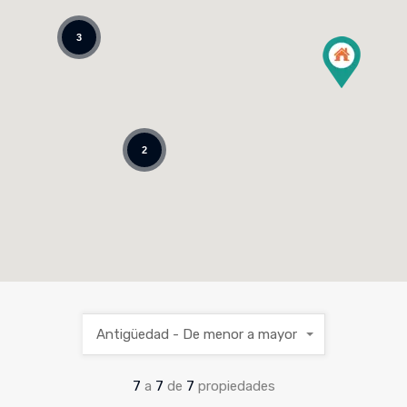
3
2
Antigüedad - De menor a mayor
7
a
7
de
7
propiedades