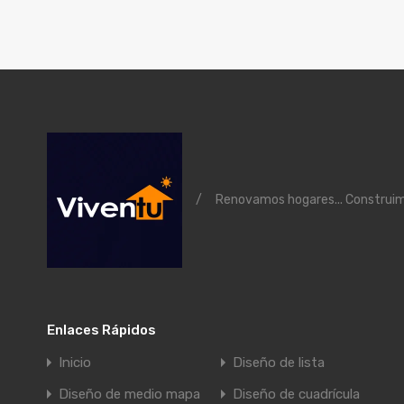
/
Renovamos hogares... Construi
Enlaces Rápidos
Inicio
Diseño de lista
Diseño de medio mapa
Diseño de cuadrícula