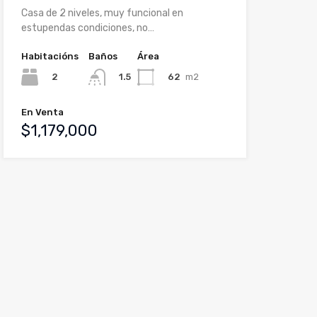
Casa de 2 niveles, muy funcional en
estupendas condiciones, no…
Habitacións
Baños
Área
2
62
m2
1.5
En Venta
$1,179,000