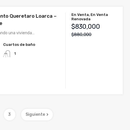
En Venta, En Venta
nto Queretaro Loarca –
Renovada
e
$830,000
ando una vivienda…
$880,000
Cuartos de baño
1
3
Siguiente