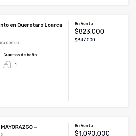
En Venta
nto en Queretaro Loarca
$823,000
$847,000
era con un…
Cuartos de baño
1
En Venta
 MAYORAZGO –
$1,090,000
O